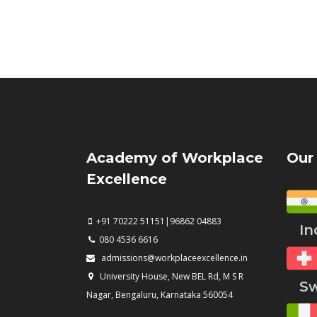
Academy of Workplace
Our
Excellence
+91 70222 51151|96862 04883
Ind
080 4536 6616
admissions@workplaceexcellence.in
University House, New BEL Rd, M S R
Swi
Nagar, Bengaluru, Karnataka 560054